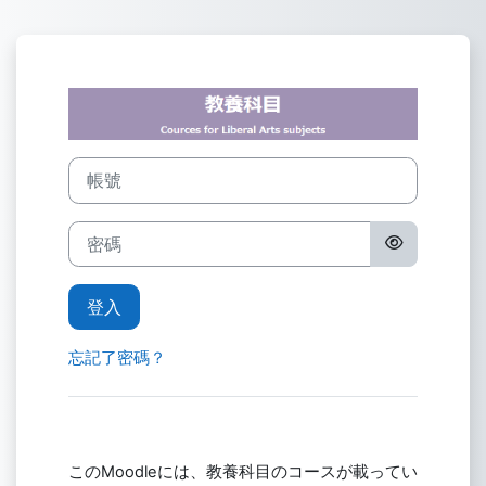
跳至主內容
登入到富山大学Mo
帳號
密碼
登入
忘記了密碼？
このMoodleには、教養科目のコースが載ってい